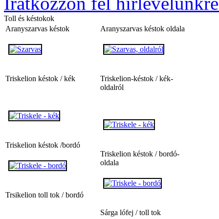
Iratkozzon fel hírlevelünkre
Toll és késtokok
Aranyszarvas késtok
Aranyszarvas késtok oldala
Triskelion késtok / kék
Triskelion-késtok / kék-
oldalról
Triskelion késtok /bordó
Triskelion késtok / bordó-
oldala
Trsikelion toll tok / bordó
Sárga lófej / toll tok