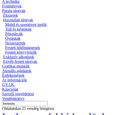
A technika
Festmények
Parafa tárgyak
Ékszerek
Használati tárgyak
Mobil és szemüveg tartók
Toll és késtokok
Pénztárcák
Övtáskák
Neszeszerek
Festett hűtőmágnesek
Festett könyvjelzők
Exkluzív alkotások
Egyéb festett tárgyak
Grafikai munkák
Aktuális ajánlatok
Érdekességek
Ár információk
GY.I.K.
Kapcsolat
Szerzői jogvédelem
Vendégkönyv
Oldalainkat 25 vendég böngészi