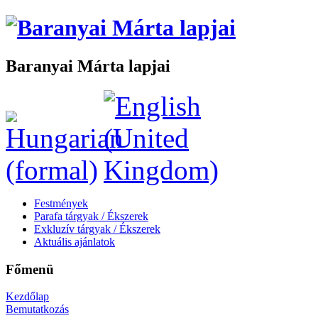
Baranyai Márta lapjai
Festmények
Parafa tárgyak / Ékszerek
Exkluzív tárgyak / Ékszerek
Aktuális ajánlatok
Főmenü
Kezdőlap
Bemutatkozás