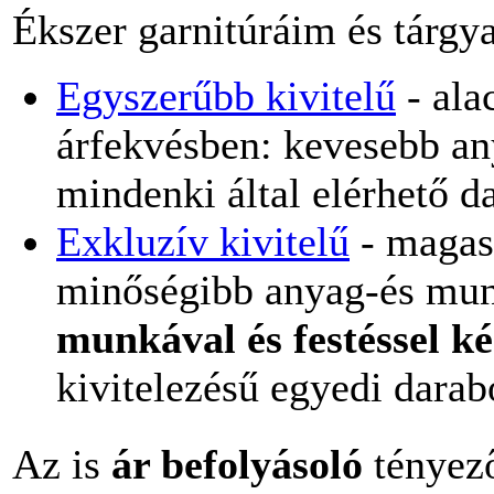
Ékszer garnitúráim és tárgy
Egyszerűbb kivitelű
- ala
árfekvésben: kevesebb a
mindenki által elérhető d
Exkluzív kivitelű
- magas
minőségibb anyag-és mu
munkával és festéssel ké
kivitelezésű egyedi darab
Az is
ár befolyásoló
tényező