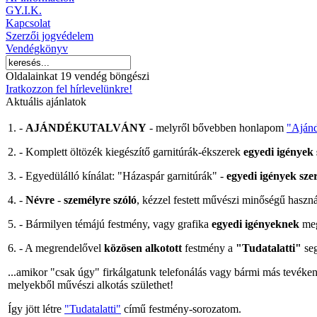
GY.I.K.
Kapcsolat
Szerzői jogvédelem
Vendégkönyv
Oldalainkat 19 vendég böngészi
Iratkozzon fel hírlevelünkre!
Aktuális ajánlatok
1. -
AJÁNDÉKUTALVÁNY
- melyről bővebben honlapom
"Aján
2. - Komplett öltözék kiegészítő garnitúrák-ékszerek
egyedi igények s
3. - Egyedülálló kínálat: "Házaspár garnitúrák" -
egyedi igények szer
4. -
Névre
-
személyre szóló
, kézzel festett művészi minőségű haszn
5. - Bármilyen témájú festmény, vagy grafika
egyedi igényeknek
meg
6. - A megrendelővel
közösen alkotott
festmény a
"Tudatalatti"
seg
...amikor "csak úgy" firkálgatunk telefonálás vagy bármi más tevéke
melyekből művészi alkotás születhet!
Így jött létre
"Tudatalatti"
című festmény-sorozatom.