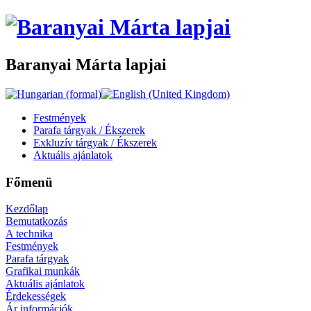
Baranyai Márta lapjai
Festmények
Parafa tárgyak / Ékszerek
Exkluzív tárgyak / Ékszerek
Aktuális ajánlatok
Főmenü
Kezdőlap
Bemutatkozás
A technika
Festmények
Parafa tárgyak
Grafikai munkák
Aktuális ajánlatok
Érdekességek
Ár információk