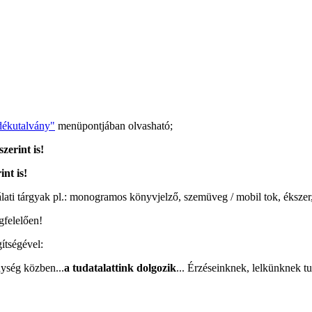
dékutalvány"
menüpontjában olvasható;
zerint is!
int is!
álati tárgyak pl.: monogramos könyvjelző, szemüveg / mobil tok, ékszer
felelően!
ítségével:
nység közben...
a tudatalattink dolgozik
... Érzéseinknek, lelkünknek tu