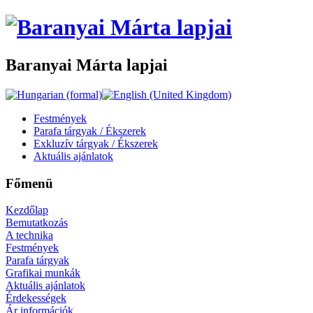
Baranyai Márta lapjai
Festmények
Parafa tárgyak / Ékszerek
Exkluzív tárgyak / Ékszerek
Aktuális ajánlatok
Főmenü
Kezdőlap
Bemutatkozás
A technika
Festmények
Parafa tárgyak
Grafikai munkák
Aktuális ajánlatok
Érdekességek
Ár információk