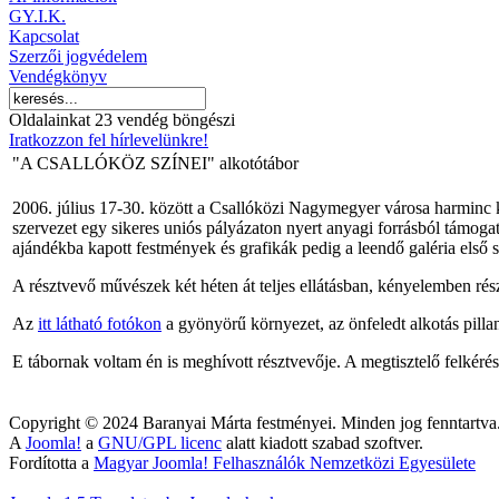
GY.I.K.
Kapcsolat
Szerzői jogvédelem
Vendégkönyv
Oldalainkat 23 vendég böngészi
Iratkozzon fel hírlevelünkre!
"A CSALLÓKÖZ SZÍNEI" alkotótábor
2006. július 17-30. között a Csallóközi Nagymegyer városa harminc k
szervezet egy sikeres uniós pályázaton nyert anyagi forrásból támogat
ajándékba kapott festmények és grafikák pedig a leendő galéria első s
A résztvevő művészek két héten át teljes ellátásban, kényelemben ré
Az
itt látható fotókon
a gyönyörű környezet, az önfeledt alkotás pillan
E tábornak voltam én is meghívott résztvevője. A megtisztelő felkéré
Copyright © 2024 Baranyai Márta festményei. Minden jog fenntartva
A
Joomla!
a
GNU/GPL licenc
alatt kiadott szabad szoftver.
Fordította a
Magyar Joomla! Felhasználók Nemzetközi Egyesülete