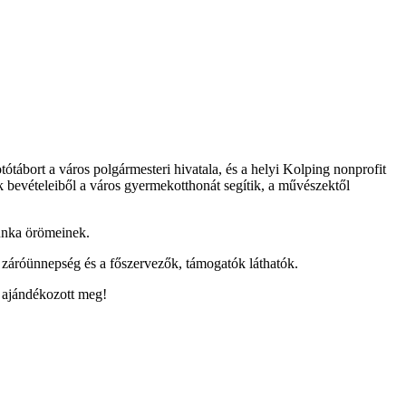
ábort a város polgármesteri hivatala, és a helyi Kolping nonprofit
ok bevételeiből a város gyermekotthonát segítik, a művészektől
munka örömeinek.
 a záróünnepség és a főszervezők, támogatók láthatók.
l ajándékozott meg!