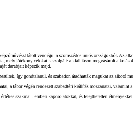
épzőművészt látott vendégül a szomszédos uniós országokból. Az alkotót
ta, mely jótékony célokat is szolgált: a kiállításon megvásárolt alkotás
aját darabjait képezik majd.
szesültek, így gondtalanul, és szabadon átadhatták magukat az alkotó 
atai, a tábor végén rendezett szabadtéri kiállítás mozzanatai, valamint
s értékes szakmai - emberi kapcsolatokkal, és felejthetetlen élményekke
.