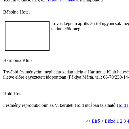
Bábolna Hotel
Lovas képeim április 26-tól ugyancsak meg
tekinthetők meg.
Harmónia Klub
További festményeim meghatározatlan ideig a Harmónia Klub helysége
illetve előre egyeztetett időpontban (Fáklya Márta, tel.: 06-70/230-14
Hold Hotel
Festmény reprodukcióim az V. kerületi Hold utcában található
Hold H
<<
Első
<
Előző
1
2
3