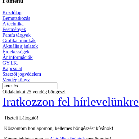
Főmenü
Kezdőlap
Bemutatkozás
A technika
Festmények
Parafa tárgyak
Grafikai munkák
Aktuális ajánlatok
Érdekességek
Ár információk
GY.I.K.
Kapcsolat
Szerzői jogvédelem
Vendégkönyv
Oldalainkat 25 vendég böngészi
Iratkozzon fel hírlevelünkre
Tisztelt Látogató!
Köszöntöm honlapomon, kellemes böngészést kívánok!
Kérem tekintse meg az
Aktuális ajánlatok
menüpontot!