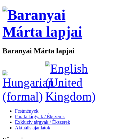
Baranyai Márta lapjai
Festmények
Parafa tárgyak / Ékszerek
Exkluzív tárgyak / Ékszerek
Aktuális ajánlatok