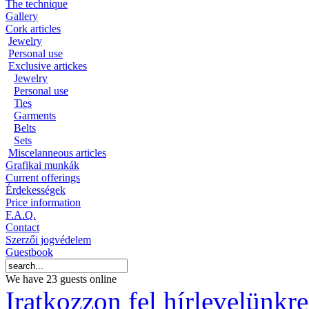
The technique
Gallery
Cork articles
Jewelry
Personal use
Exclusive artickes
Jewelry
Personal use
Ties
Garments
Belts
Sets
Miscelanneous articles
Grafikai munkák
Current offerings
Érdekességek
Price information
F.A.Q.
Contact
Szerzői jogvédelem
Guestbook
We have 23 guests online
Iratkozzon fel hírlevelünkre