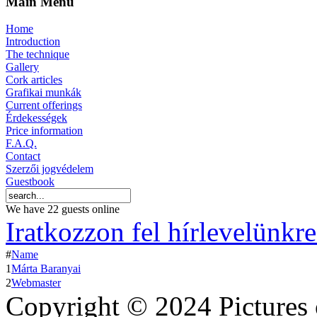
Main Menu
Home
Introduction
The technique
Gallery
Cork articles
Grafikai munkák
Current offerings
Érdekességek
Price information
F.A.Q.
Contact
Szerzői jogvédelem
Guestbook
We have 22 guests online
Iratkozzon fel hírlevelünkre
#
Name
1
Márta Baranyai
2
Webmaster
Copyright © 2024 Pictures 