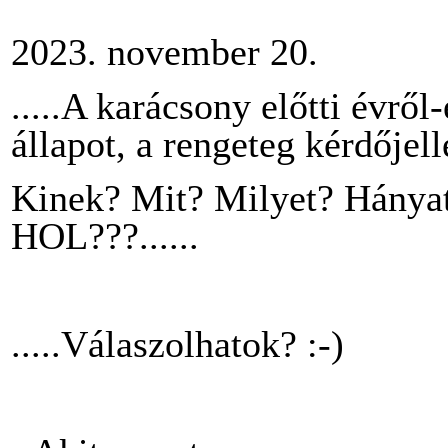
2023. november 20.
.....A karácsony előtti évrő
állapot, a rengeteg kérdőjell
Kinek? Mit? Milyet? Hánya
HOL???......
.....Válaszolhatok?
:-)