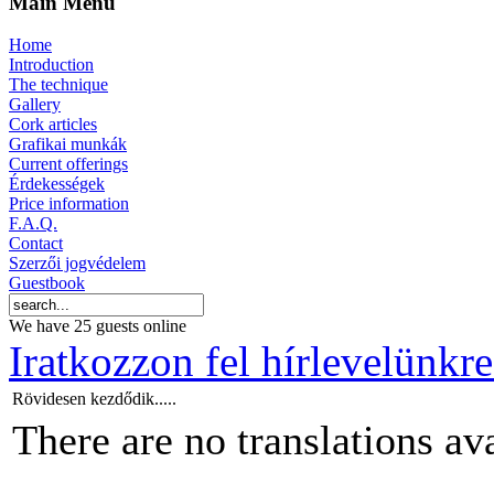
Main Menu
Home
Introduction
The technique
Gallery
Cork articles
Grafikai munkák
Current offerings
Érdekességek
Price information
F.A.Q.
Contact
Szerzői jogvédelem
Guestbook
We have 25 guests online
Iratkozzon fel hírlevelünkre
Rövidesen kezdődik.....
There are no translations ava