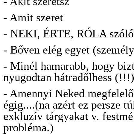
- Akit szeretsz
- Amit szeret
- NEKI, ÉRTE, RÓLA szólót
- Bőven elég egyet (személy
- Minél hamarabb, hogy biz
nyugodtan hátradőlhess (!!!
- Amennyi Neked megfelelő: p
égig....(na azért ez persze 
exkluzív tárgyakat v. festmé
probléma.)